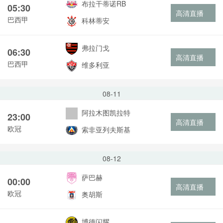
布拉干蒂诺RB
05:30
高清直播
巴西甲
科林蒂安
弗拉门戈
06:30
高清直播
巴西甲
维多利亚
08-11
阿拉木图凯拉特
23:00
高清直播
欧冠
索非亚列夫斯基
08-12
萨巴赫
00:00
高清直播
欧冠
奥胡斯
博德闪耀