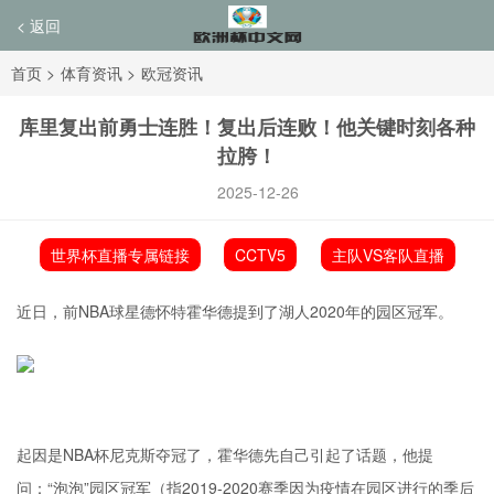
< 返回
首页
>
体育资讯
>
欧冠资讯
库里复出前勇士连胜！复出后连败！他关键时刻各种
拉胯！
2025-12-26
世界杯直播专属链接
CCTV5
主队VS客队直播
近日，前NBA球星德怀特霍华德提到了湖人2020年的园区冠军。
起因是NBA杯尼克斯夺冠了，霍华德先自己引起了话题，他提
问：“泡泡”园区冠军（指2019-2020赛季因为疫情在园区进行的季后